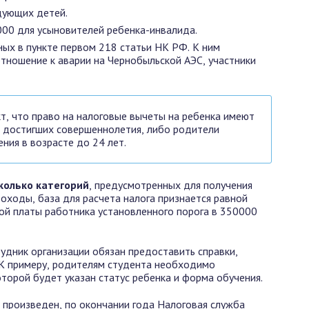
дующих детей.
000 для усыновителей ребенка-инвалида.
ных в пункте первом 218 статьи НК РФ. К ним
тношение к аварии на Чернобыльской АЭС, участники
т, что право на налоговые вычеты на ребенка имеют
е достигших совершеннолетия, либо родители
ния в возрасте до 24 лет.
колько категорий
, предусмотренных для получения
оходы, база для расчета налога признается равной
ой платы работника установленного порога в 350000
дник организации обязан предоставить справки,
 К примеру, родителям студента необходимо
оторой будет указан статус ребенка и форма обучения.
л произведен, по окончании года Налоговая служба