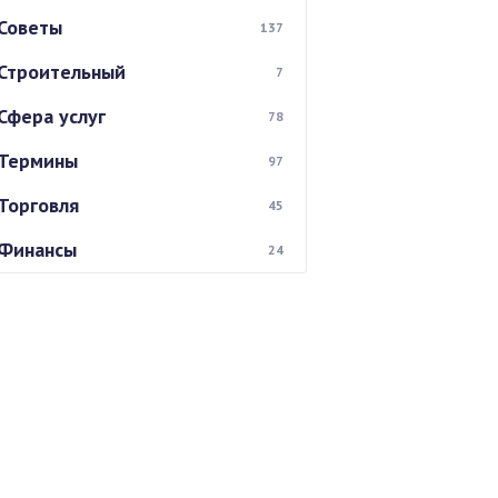
Советы
137
Строительный
7
Сфера услуг
78
Термины
97
Торговля
45
Финансы
24