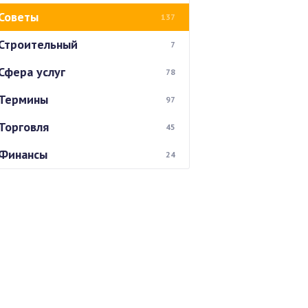
Советы
137
Строительный
7
Сфера услуг
78
Термины
97
Торговля
45
Финансы
24