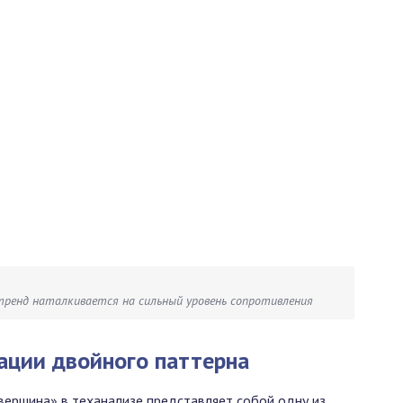
тренд наталкивается на сильный уровень сопротивления
ации двойного паттерна
вершина» в теханализе представляет собой одну из