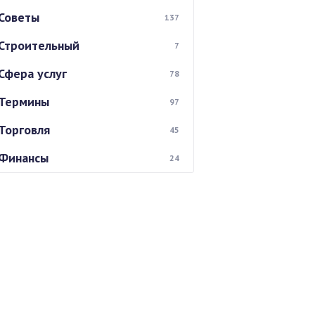
Советы
137
Строительный
7
Сфера услуг
78
Термины
97
Торговля
45
Финансы
24